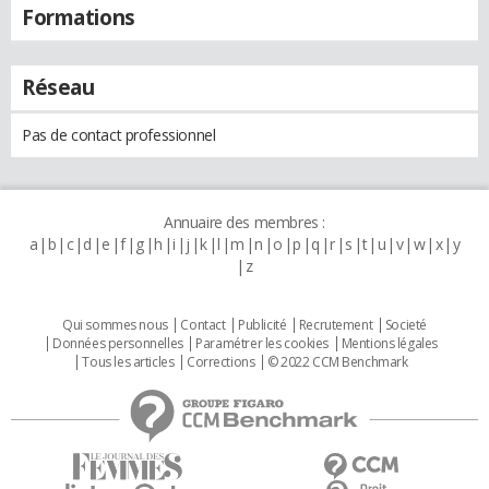
Formations
Réseau
Pas de contact professionnel
Annuaire des membres :
a
b
c
d
e
f
g
h
i
j
k
l
m
n
o
p
q
r
s
t
u
v
w
x
y
z
Qui sommes nous
Contact
Publicité
Recrutement
Societé
Données personnelles
Paramétrer les cookies
Mentions légales
Tous les articles
Corrections
© 2022 CCM Benchmark