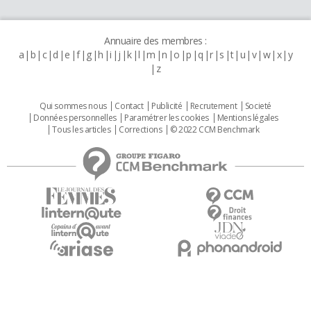
Annuaire des membres :
a
b
c
d
e
f
g
h
i
j
k
l
m
n
o
p
q
r
s
t
u
v
w
x
y
z
Qui sommes nous
Contact
Publicité
Recrutement
Societé
Données personnelles
Paramétrer les cookies
Mentions légales
Tous les articles
Corrections
© 2022 CCM Benchmark