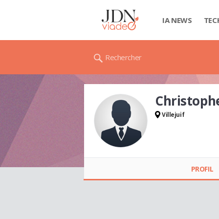
IA NEWS
TEC
Rechercher
Christoph
Villejuif
Christophe AMIARD
PROFIL