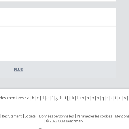
PLUS
 des membres :
a
b
c
d
e
f
g
h
i
j
k
l
m
n
o
p
q
r
s
t
u
v
Recrutement
Societé
Données personnelles
Paramétrer les cookies
Mentions
© 2022 CCM Benchmark