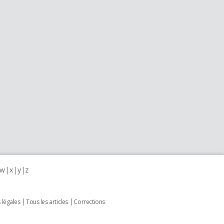
w
x
y
z
 légales
Tous les articles
Corrections