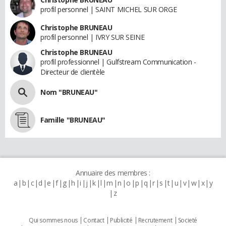
profil personnel | SAINT MICHEL SUR ORGE
Christophe BRUNEAU
profil personnel | IVRY SUR SEINE
Christophe BRUNEAU
profil professionnel | Gulfstream Communication -
Directeur de clientèle
Nom "BRUNEAU"
Famille "BRUNEAU"
Annuaire des membres :
a
b
c
d
e
f
g
h
i
j
k
l
m
n
o
p
q
r
s
t
u
v
w
x
y
z
Qui sommes nous
Contact
Publicité
Recrutement
Societé