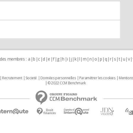
 des membres :
a
b
c
d
e
f
g
h
i
j
k
l
m
n
o
p
q
r
s
t
u
v
Recrutement
Societé
Données personnelles
Paramétrer les cookies
Mentions
© 2022 CCM Benchmark