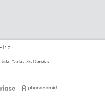
w
x
y
z
 légales
Tous les articles
Corrections