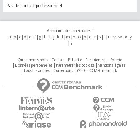
Pas de contact professionnel
Annuaire des membres :
a
b
c
d
e
f
g
h
i
j
k
l
m
n
o
p
q
r
s
t
u
v
w
x
y
z
Qui sommes nous
Contact
Publicité
Recrutement
Societé
Données personnelles
Paramétrer les cookies
Mentions légales
Tous les articles
Corrections
© 2022 CCM Benchmark