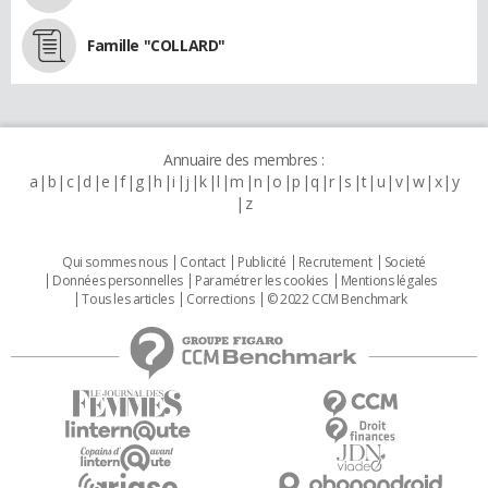
Famille "COLLARD"
Annuaire des membres :
a
b
c
d
e
f
g
h
i
j
k
l
m
n
o
p
q
r
s
t
u
v
w
x
y
z
Qui sommes nous
Contact
Publicité
Recrutement
Societé
Données personnelles
Paramétrer les cookies
Mentions légales
Tous les articles
Corrections
© 2022 CCM Benchmark