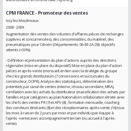
CPM FRANCE
- Promoteur des ventes
Issy les Moulineaux
2008 - 2009
Augmentation des ventes des volumes d'affaires pièces de rechanges
(captives et concurrencées), des consommables, du matériel, des
pneumatiques pour Citroën (Départements: 06-83-2A-2B): objectifs
atteints (+30%);
- Définition et présentation du plan d'actions auprès des directions
régionales (mise en place du dispositif). Mise en place du plan d'action
pièces et après-vente (mensuel) en lien avec la stratégie du groupe
chez les grands distributeurs (7 concessions et succursales du
constructeur, DOPR), Analyse des statistiques, détermination des
potentiels par canal de ventes (interne, réseau secondaire, MRA),
corrélation avec les achats du distributeur (massification des achats par
familles et par catégories au plan National) en collaboration étroite avec
les chefs des ventes PR (7) et APV (8) , formation mensuelle, coaching
des vendeurs itinérants (8) et des réceptionnaires après-vente (16) tous
les mois à raison de 2 jours par mois et par individu (par équipe à
l'après -vente) avec accompagnement terrain (ou accueil à l'après-
vente).