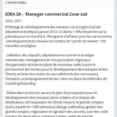
Commerciales.
EDRA SA
- Manager commercial Zone sud
2010 - 2017
# Pilotage du développement des marques sur la région Sud (40
départements) depuis janvier 2013: CA clients + 10% (moyenne sur la
période) pour un marché à - 6% (apport d'affaires pour les carrosseries)
: Développement du réseaux en nombre de "points de Ventes": 150
nouvelles enseignes
- Définition des objectifs, déploiement et suivi de la stratégie
commerciale, management de 4 responsables régionaux :
réorganisation et mise en place de nouveaux outils (suivre le
prévisionnel des Ventes pour le développement des marques et des
Clients), refonte des visites de suivi adhérents (les carrossiers),
formation, accompagnement terrain ( mise en place de méthodes de
Coaching), Reporting
- Élaboration et mise en œuvre du plan de prospection pour le
développement des marques (avec création d'un réseau de
distributeurs ) et l'acquisition de Clients moyens et grands comptes
(parcs à partir de 1 000 véhicules), (ciblage, méthodes), gestion des
grands comptes, négociation et signature des accords, suivi des coûts
moyens de réparations, solutions capées, veille de marché,