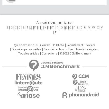
Annuaire des membres :
a
b
c
d
e
f
g
h
i
j
k
l
m
n
o
p
q
r
s
t
u
v
w
x
y
z
Qui sommes nous
Contact
Publicité
Recrutement
Societé
Données personnelles
Paramétrer les cookies
Mentions légales
Tous les articles
Corrections
© 2022 CCM Benchmark