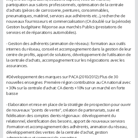
participation aux salons professionnels, optimisation de la centrale
d'achats (pièces de carrosserie, peintures, consommables,
pneumatiques, matériel, services aux adhérents etc...), recherche de
nouveaux fournisseurs et commercialisation (CA doublé sur la période):
Gestion budgétaire: Réponse aux marchés Publics (prestations de
services et de réparations automobiles).
- Gestion des adhérents (animation de réseau) : formation aux outils
internes du réseau, conseil et accompagnement dans la gestion de leur
centre de profits, apport de solutions, développement de l'utilisation de
la centrale d'achats, accompagnement sur les négociations avec les
assurances.
#Développement des marques sur PACA (2010/2012) :Plus de 30
nouvelles enseignes :Première région contributrice au CA national avec
+ 30% sur la centrale d'achat: CA clients +10% sur un marché en forte
baisse
- Elaboration et mise en place de la stratégie de prospection pour ouvrir
de nouveaux "points de vente", création de partenariats, suivi et
fidélisation des comptes clients régionaux : développement du
relationnel, identification des besoins, apport de nouveaux services
:Formation et accompagnement des adhérents, animation du réseau,
développement des ventes de la centrale d'achat, gestion
administrative et commerciale, reporting