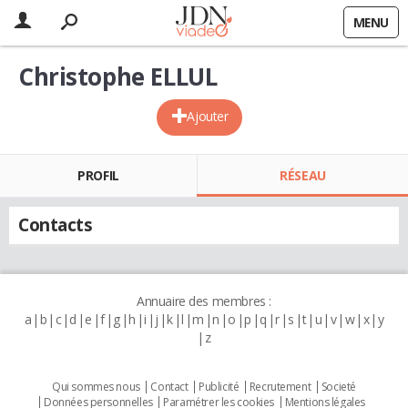
MENU
Christophe ELLUL
Ajouter
PROFIL
RÉSEAU
Contacts
Annuaire des membres :
a
b
c
d
e
f
g
h
i
j
k
l
m
n
o
p
q
r
s
t
u
v
w
x
y
z
Qui sommes nous
Contact
Publicité
Recrutement
Societé
Données personnelles
Paramétrer les cookies
Mentions légales