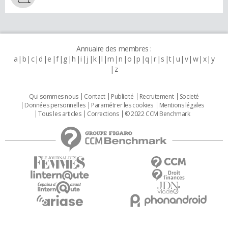
Annuaire des membres :
a
b
c
d
e
f
g
h
i
j
k
l
m
n
o
p
q
r
s
t
u
v
w
x
y
z
Qui sommes nous
Contact
Publicité
Recrutement
Societé
Données personnelles
Paramétrer les cookies
Mentions légales
Tous les articles
Corrections
© 2022 CCM Benchmark