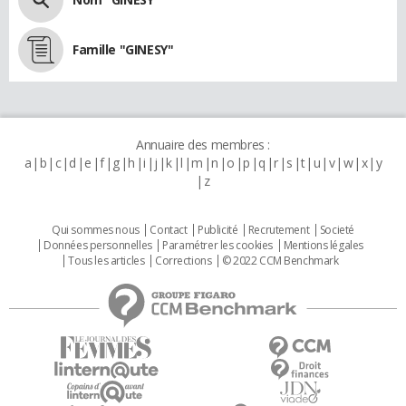
Famille "GINESY"
Annuaire des membres :
a
b
c
d
e
f
g
h
i
j
k
l
m
n
o
p
q
r
s
t
u
v
w
x
y
z
Qui sommes nous
Contact
Publicité
Recrutement
Societé
Données personnelles
Paramétrer les cookies
Mentions légales
Tous les articles
Corrections
© 2022 CCM Benchmark