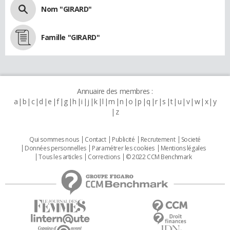
Nom "GIRARD"
Famille "GIRARD"
Annuaire des membres :
a
b
c
d
e
f
g
h
i
j
k
l
m
n
o
p
q
r
s
t
u
v
w
x
y
z
Qui sommes nous
Contact
Publicité
Recrutement
Societé
Données personnelles
Paramétrer les cookies
Mentions légales
Tous les articles
Corrections
© 2022 CCM Benchmark