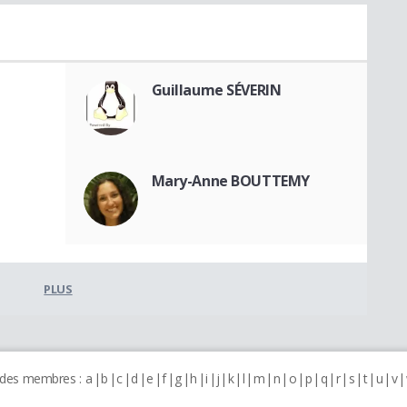
Guillaume SÉVERIN
Mary-Anne BOUTTEMY
PLUS
 des membres :
a
b
c
d
e
f
g
h
i
j
k
l
m
n
o
p
q
r
s
t
u
v