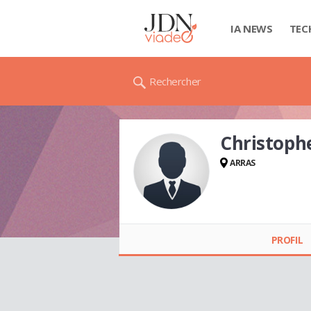
IA NEWS
TEC
Rechercher
Christop
ARRAS
Christophe GUYOT
PROFIL