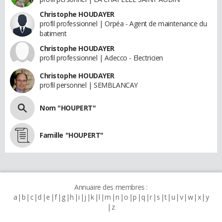
Christophe HOUDAYER
profil professionnel | Orpéa - Agent de maintenance du
batiment
Christophe HOUDAYER
profil professionnel | Adecco - Electricien
Christophe HOUDAYER
profil personnel | SEMBLANCAY
Nom "HOUPERT"
Famille "HOUPERT"
Annuaire des membres :
a
b
c
d
e
f
g
h
i
j
k
l
m
n
o
p
q
r
s
t
u
v
w
x
y
z