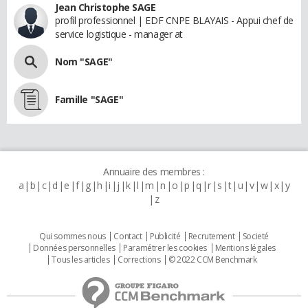
Jean Christophe SAGE
profil professionnel | EDF CNPE BLAYAIS - Appui chef de
service logistique - manager at
Nom "SAGE"
Famille "SAGE"
Annuaire des membres :
a
b
c
d
e
f
g
h
i
j
k
l
m
n
o
p
q
r
s
t
u
v
w
x
y
z
Qui sommes nous
Contact
Publicité
Recrutement
Societé
Données personnelles
Paramétrer les cookies
Mentions légales
Tous les articles
Corrections
© 2022 CCM Benchmark