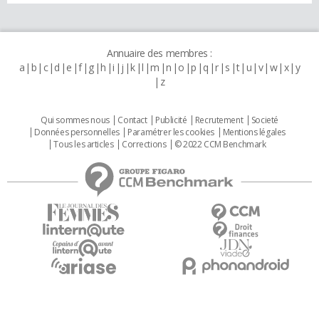
Annuaire des membres :
a
b
c
d
e
f
g
h
i
j
k
l
m
n
o
p
q
r
s
t
u
v
w
x
y
z
Qui sommes nous
Contact
Publicité
Recrutement
Societé
Données personnelles
Paramétrer les cookies
Mentions légales
Tous les articles
Corrections
© 2022 CCM Benchmark