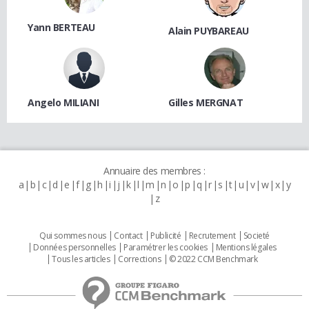
Yann BERTEAU
Alain PUYBAREAU
Angelo MILIANI
Gilles MERGNAT
Annuaire des membres :
a
b
c
d
e
f
g
h
i
j
k
l
m
n
o
p
q
r
s
t
u
v
w
x
y
z
Qui sommes nous
Contact
Publicité
Recrutement
Societé
Données personnelles
Paramétrer les cookies
Mentions légales
Tous les articles
Corrections
© 2022 CCM Benchmark