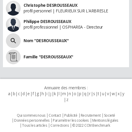
Christophe DESROUSSEAUX
profil personnel | FLEURIEUX SUR L'ARBRESLE
Philippe DESROUSSEAUX
profil professionnel | OSPHAREA - Directeur
Nom "DESROUSSEAUX"
Famille "DESROUSSEAUX"
Annuaire des membres :
a
b
c
d
e
f
g
h
i
j
k
l
m
n
o
p
q
r
s
t
u
v
w
x
y
z
Qui sommes nous
Contact
Publicité
Recrutement
Societé
Données personnelles
Paramétrer les cookies
Mentions légales
Tous les articles
Corrections
© 2022 CCM Benchmark