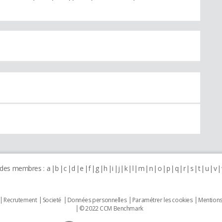
 des membres :
a
b
c
d
e
f
g
h
i
j
k
l
m
n
o
p
q
r
s
t
u
v
Recrutement
Societé
Données personnelles
Paramétrer les cookies
Mentions
© 2022 CCM Benchmark