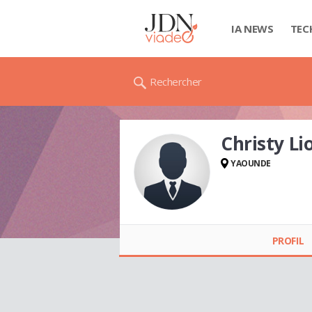
IA NEWS
TEC
Rechercher
Christy Li
YAOUNDE
Christy Lionel
KENZO OBE BILE
PROFIL
(OBE BILE)