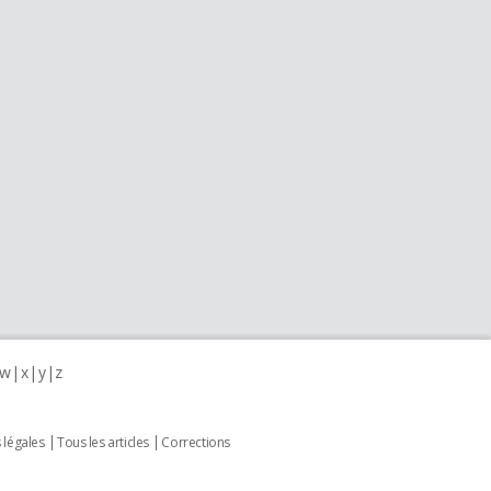
w
x
y
z
 légales
Tous les articles
Corrections