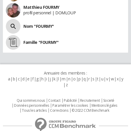
Matthieu FOURMY
profil personnel | DOMLOUP
Nom "FOURMY"
Famille "FOURMY"
Annuaire des membres :
a
b
c
d
e
f
g
h
i
j
k
l
m
n
o
p
q
r
s
t
u
v
w
x
y
z
Qui sommes nous
Contact
Publicité
Recrutement
Societé
Données personnelles
Paramétrer les cookies
Mentions légales
Tous les articles
Corrections
© 2022 CCM Benchmark