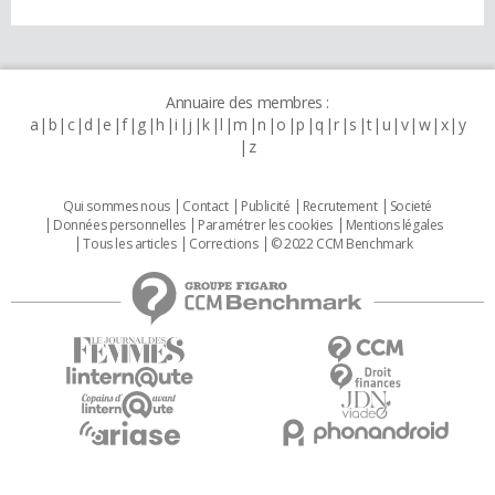
Annuaire des membres :
a
b
c
d
e
f
g
h
i
j
k
l
m
n
o
p
q
r
s
t
u
v
w
x
y
z
Qui sommes nous
Contact
Publicité
Recrutement
Societé
Données personnelles
Paramétrer les cookies
Mentions légales
Tous les articles
Corrections
© 2022 CCM Benchmark