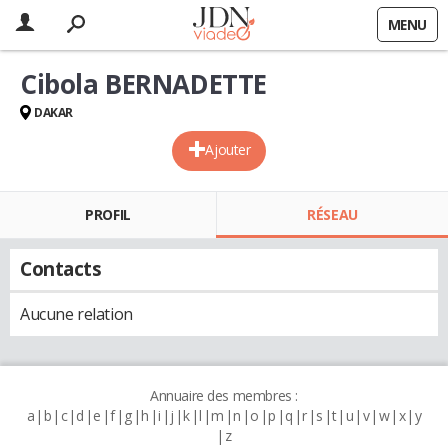
MENU
Cibola BERNADETTE
DAKAR
Ajouter
PROFIL
RÉSEAU
Contacts
Aucune relation
Annuaire des membres :
a
b
c
d
e
f
g
h
i
j
k
l
m
n
o
p
q
r
s
t
u
v
w
x
y
z