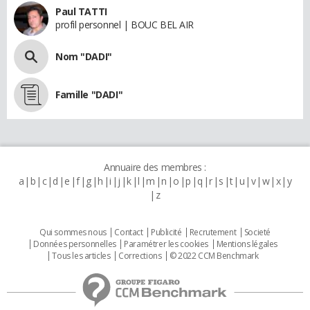
Paul TATTI
profil personnel | BOUC BEL AIR
Nom "DADI"
Famille "DADI"
Annuaire des membres :
a
b
c
d
e
f
g
h
i
j
k
l
m
n
o
p
q
r
s
t
u
v
w
x
y
z
Qui sommes nous
Contact
Publicité
Recrutement
Societé
Données personnelles
Paramétrer les cookies
Mentions légales
Tous les articles
Corrections
© 2022 CCM Benchmark