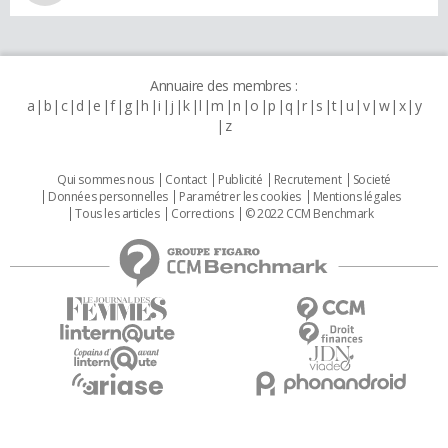
Annuaire des membres :
a
b
c
d
e
f
g
h
i
j
k
l
m
n
o
p
q
r
s
t
u
v
w
x
y
z
Qui sommes nous
Contact
Publicité
Recrutement
Societé
Données personnelles
Paramétrer les cookies
Mentions légales
Tous les articles
Corrections
© 2022 CCM Benchmark