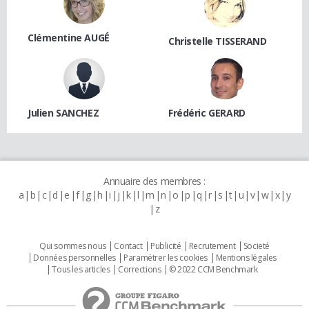
Clémentine AUGÉ
Christelle TISSERAND
Julien SANCHEZ
Frédéric GERARD
Annuaire des membres :
a
b
c
d
e
f
g
h
i
j
k
l
m
n
o
p
q
r
s
t
u
v
w
x
y
z
Qui sommes nous
Contact
Publicité
Recrutement
Societé
Données personnelles
Paramétrer les cookies
Mentions légales
Tous les articles
Corrections
© 2022 CCM Benchmark