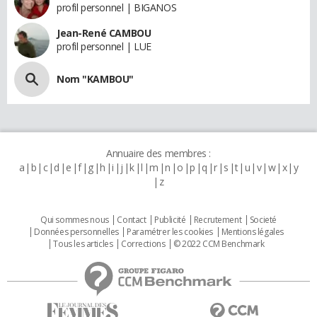
profil personnel | BIGANOS
Jean-René CAMBOU
profil personnel | LUE
Nom "KAMBOU"
Annuaire des membres :
a
b
c
d
e
f
g
h
i
j
k
l
m
n
o
p
q
r
s
t
u
v
w
x
y
z
Qui sommes nous
Contact
Publicité
Recrutement
Societé
Données personnelles
Paramétrer les cookies
Mentions légales
Tous les articles
Corrections
© 2022 CCM Benchmark