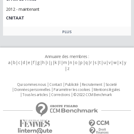
2012 - maintenant
CNITAAT
PLUS
Annuaire des membres :
a
b
c
d
e
f
g
h
i
j
k
l
m
n
o
p
q
r
s
t
u
v
w
x
y
z
Qui sommes nous
Contact
Publicité
Recrutement
Societé
Données personnelles
Paramétrer les cookies
Mentions légales
Tous les articles
Corrections
© 2022 CCM Benchmark