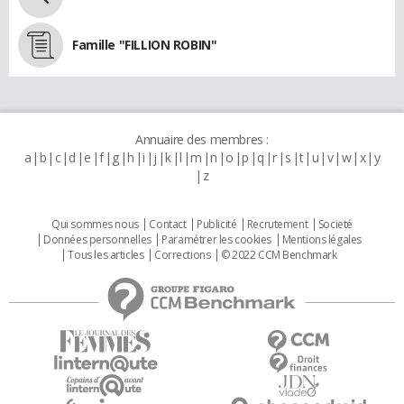
Famille "FILLION ROBIN"
Annuaire des membres :
a
b
c
d
e
f
g
h
i
j
k
l
m
n
o
p
q
r
s
t
u
v
w
x
y
z
Qui sommes nous
Contact
Publicité
Recrutement
Societé
Données personnelles
Paramétrer les cookies
Mentions légales
Tous les articles
Corrections
© 2022 CCM Benchmark