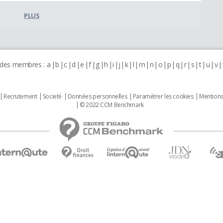
PLUS
 des membres :
a
b
c
d
e
f
g
h
i
j
k
l
m
n
o
p
q
r
s
t
u
v
Recrutement
Societé
Données personnelles
Paramétrer les cookies
Mentions
© 2022 CCM Benchmark