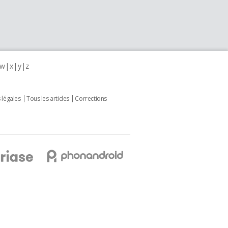
w
x
y
z
 légales
Tous les articles
Corrections