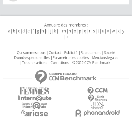
Annuaire des membres :
a
b
c
d
e
f
g
h
i
j
k
l
m
n
o
p
q
r
s
t
u
v
w
x
y
z
Qui sommes nous
Contact
Publicité
Recrutement
Societé
Données personnelles
Paramétrer les cookies
Mentions légales
Tous les articles
Corrections
© 2022 CCM Benchmark