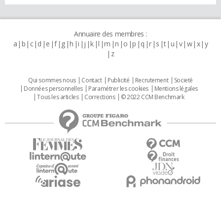
Annuaire des membres :
a
b
c
d
e
f
g
h
i
j
k
l
m
n
o
p
q
r
s
t
u
v
w
x
y
z
Qui sommes nous
Contact
Publicité
Recrutement
Societé
Données personnelles
Paramétrer les cookies
Mentions légales
Tous les articles
Corrections
© 2022 CCM Benchmark