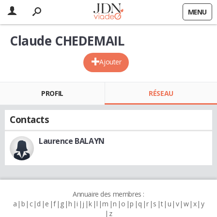
MENU
Claude CHEDEMAIL
Ajouter
PROFIL
RÉSEAU
Contacts
Laurence BALAYN
Annuaire des membres :
a
b
c
d
e
f
g
h
i
j
k
l
m
n
o
p
q
r
s
t
u
v
w
x
y
z