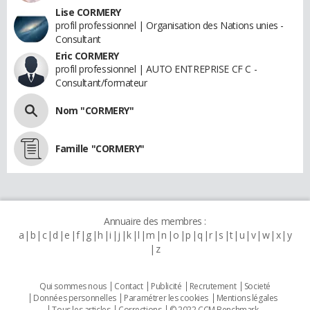
Lise CORMERY
profil professionnel | Organisation des Nations unies -
Consultant
Eric CORMERY
profil professionnel | AUTO ENTREPRISE CF C -
Consultant/formateur
Nom "CORMERY"
Famille "CORMERY"
Annuaire des membres :
a
b
c
d
e
f
g
h
i
j
k
l
m
n
o
p
q
r
s
t
u
v
w
x
y
z
Qui sommes nous
Contact
Publicité
Recrutement
Societé
Données personnelles
Paramétrer les cookies
Mentions légales
Tous les articles
Corrections
© 2022 CCM Benchmark