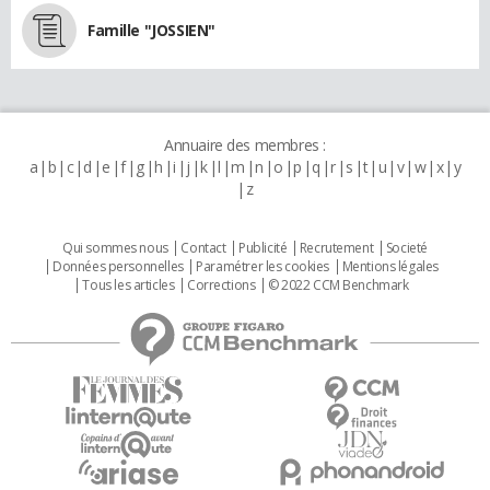
Famille "JOSSIEN"
Annuaire des membres :
a
b
c
d
e
f
g
h
i
j
k
l
m
n
o
p
q
r
s
t
u
v
w
x
y
z
Qui sommes nous
Contact
Publicité
Recrutement
Societé
Données personnelles
Paramétrer les cookies
Mentions légales
Tous les articles
Corrections
© 2022 CCM Benchmark