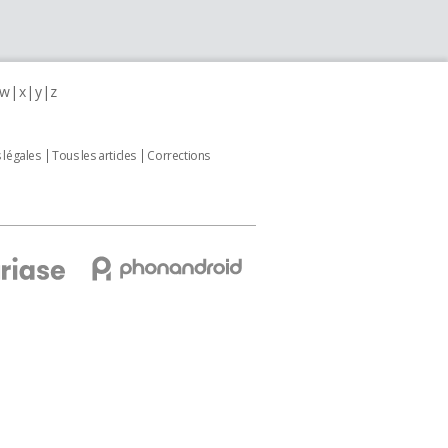
w
x
y
z
 légales
Tous les articles
Corrections