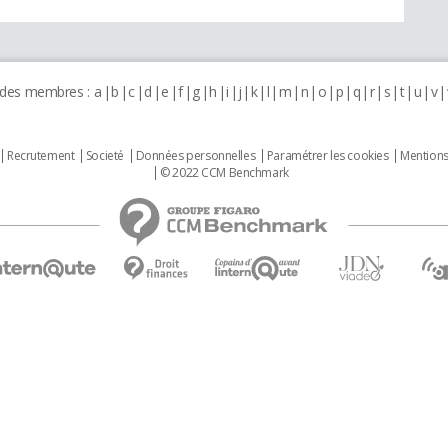
 des membres :
a
b
c
d
e
f
g
h
i
j
k
l
m
n
o
p
q
r
s
t
u
v
Recrutement
Societé
Données personnelles
Paramétrer les cookies
Mentions
© 2022 CCM Benchmark