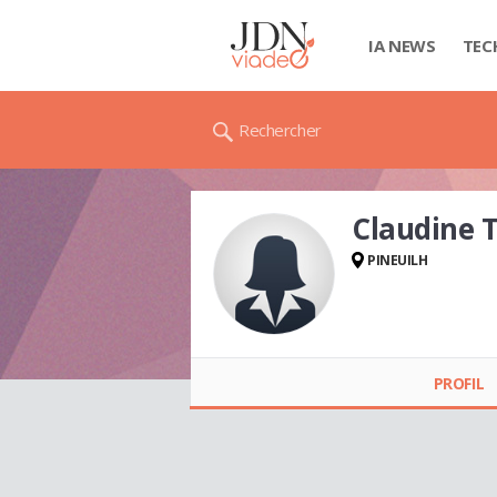
IA NEWS
TEC
Rechercher
Claudine
PINEUILH
Claudine
TOULOUSE
PROFIL