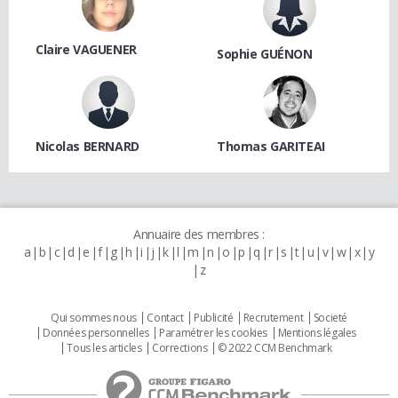
Claire VAGUENER
Sophie GUÉNON
Nicolas BERNARD
Thomas GARITEAI
Annuaire des membres :
a
b
c
d
e
f
g
h
i
j
k
l
m
n
o
p
q
r
s
t
u
v
w
x
y
z
Qui sommes nous
Contact
Publicité
Recrutement
Societé
Données personnelles
Paramétrer les cookies
Mentions légales
Tous les articles
Corrections
© 2022 CCM Benchmark