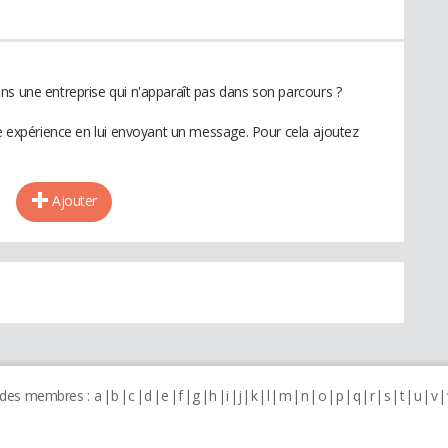
ns une entreprise qui n'apparaît pas dans son parcours ?
te expérience en lui envoyant un message. Pour cela ajoutez
Ajouter
 des membres :
a
b
c
d
e
f
g
h
i
j
k
l
m
n
o
p
q
r
s
t
u
v