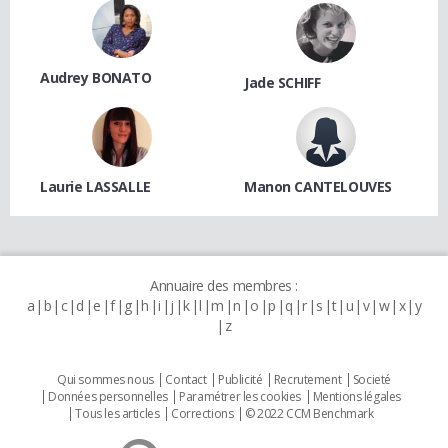
Audrey BONATO
Jade SCHIFF
Laurie LASSALLE
Manon CANTELOUVES
Annuaire des membres :
a
b
c
d
e
f
g
h
i
j
k
l
m
n
o
p
q
r
s
t
u
v
w
x
y
z
Qui sommes nous
Contact
Publicité
Recrutement
Societé
Données personnelles
Paramétrer les cookies
Mentions légales
Tous les articles
Corrections
© 2022 CCM Benchmark