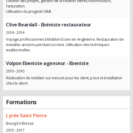
Gestion des projets, gestion de la relation clients/fournisseurs,
facturation.
Utilisation du progiciel GIMI.
Clive Beardall
- Ebéniste restaurateur
2014 - 2014
Voyage professionnel à Maldon Essex en Angleterre. Restauration de
meubles anciens pendant un mois. Utilisation des techniques
traditionnelles
Volpon Ebeniste-agenceur
- Ebeniste
2010 - 2010
Réalisation de mobilier sur mesure pour les client, pose et installation
chez le client
Formations
Lycée Saint Pierre
Bourg En Bresse
2015 - 2017