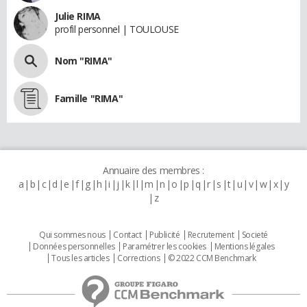
Julie RIMA
profil personnel | TOULOUSE
Nom "RIMA"
Famille "RIMA"
Annuaire des membres :
a
b
c
d
e
f
g
h
i
j
k
l
m
n
o
p
q
r
s
t
u
v
w
x
y
z
Qui sommes nous
Contact
Publicité
Recrutement
Societé
Données personnelles
Paramétrer les cookies
Mentions légales
Tous les articles
Corrections
© 2022 CCM Benchmark