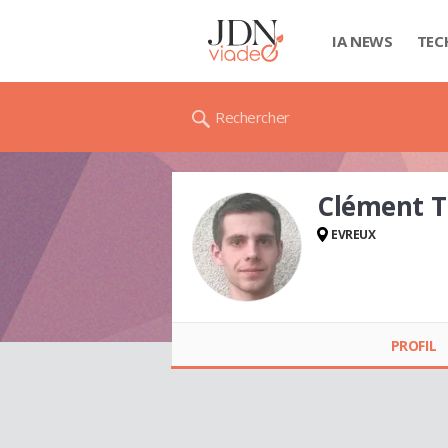
IA NEWS
TEC
Rechercher
Clément 
EVREUX
Clément THUREAU
PROFIL