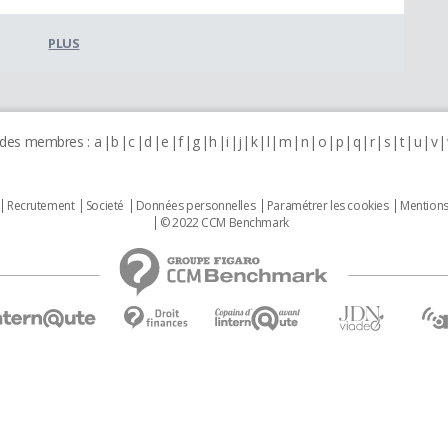
PLUS
 des membres :
a
b
c
d
e
f
g
h
i
j
k
l
m
n
o
p
q
r
s
t
u
v
Recrutement
Societé
Données personnelles
Paramétrer les cookies
Mentions
© 2022 CCM Benchmark