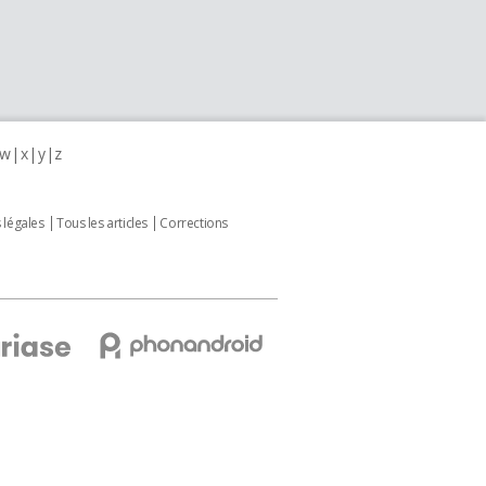
w
x
y
z
 légales
Tous les articles
Corrections