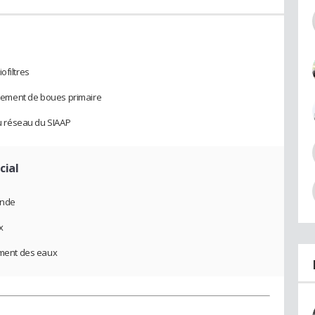
ofiltres
issement de boues primaire
du réseau du SIAAP
cial
ande
x
tement des eaux