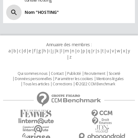
Nom "HOSTING"
Annuaire des membres :
a
b
c
d
e
f
g
h
i
j
k
l
m
n
o
p
q
r
s
t
u
v
w
x
y
z
Qui sommes nous
Contact
Publicité
Recrutement
Societé
Données personnelles
Paramétrer les cookies
Mentions légales
Tous les articles
Corrections
© 2022 CCM Benchmark