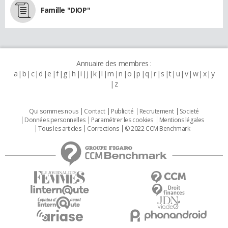
Famille "DIOP"
Annuaire des membres :
a
b
c
d
e
f
g
h
i
j
k
l
m
n
o
p
q
r
s
t
u
v
w
x
y
z
Qui sommes nous
Contact
Publicité
Recrutement
Societé
Données personnelles
Paramétrer les cookies
Mentions légales
Tous les articles
Corrections
© 2022 CCM Benchmark