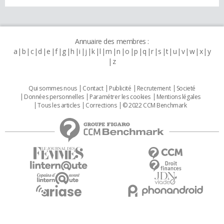
Annuaire des membres :
a
b
c
d
e
f
g
h
i
j
k
l
m
n
o
p
q
r
s
t
u
v
w
x
y
z
Qui sommes nous
Contact
Publicité
Recrutement
Societé
Données personnelles
Paramétrer les cookies
Mentions légales
Tous les articles
Corrections
© 2022 CCM Benchmark