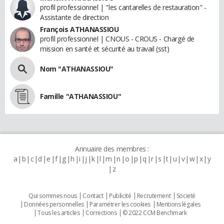
profil professionnel | "les cantarelles de restauration" -
Assistante de direction
François ATHANASSIOU
profil professionnel | CNOUS - CROUS - Chargé de
mission en santé et sécurité au travail (sst)
Nom "ATHANASSIOU"
Famille "ATHANASSIOU"
Annuaire des membres :
a
b
c
d
e
f
g
h
i
j
k
l
m
n
o
p
q
r
s
t
u
v
w
x
y
z
Qui sommes nous
Contact
Publicité
Recrutement
Societé
Données personnelles
Paramétrer les cookies
Mentions légales
Tous les articles
Corrections
© 2022 CCM Benchmark