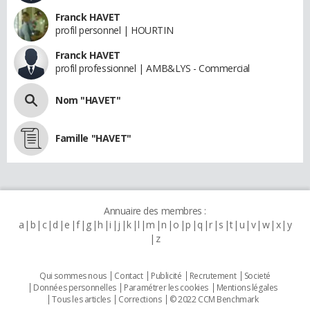
Franck HAVET
profil personnel | HOURTIN
Franck HAVET
profil professionnel | AMB&LYS - Commercial
Nom "HAVET"
Famille "HAVET"
Annuaire des membres :
a
b
c
d
e
f
g
h
i
j
k
l
m
n
o
p
q
r
s
t
u
v
w
x
y
z
Qui sommes nous
Contact
Publicité
Recrutement
Societé
Données personnelles
Paramétrer les cookies
Mentions légales
Tous les articles
Corrections
© 2022 CCM Benchmark