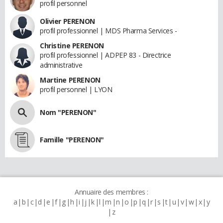
profil personnel
Olivier PERENON
profil professionnel | MDS Pharma Services -
Christine PERENON
profil professionnel | ADPEP 83 - Directrice
administrative
Martine PERENON
profil personnel | LYON
Nom "PERENON"
Famille "PERENON"
Annuaire des membres :
a
b
c
d
e
f
g
h
i
j
k
l
m
n
o
p
q
r
s
t
u
v
w
x
y
z