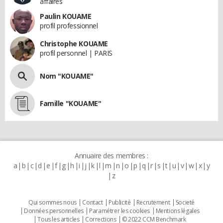
affaires
Paulin KOUAME
profil professionnel
Christophe KOUAME
profil personnel | PARIS
Nom "KOUAME"
Famille "KOUAME"
Annuaire des membres :
a
b
c
d
e
f
g
h
i
j
k
l
m
n
o
p
q
r
s
t
u
v
w
x
y
z
Qui sommes nous
Contact
Publicité
Recrutement
Societé
Données personnelles
Paramétrer les cookies
Mentions légales
Tous les articles
Corrections
© 2022 CCM Benchmark