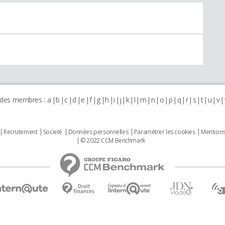
 des membres :
a
b
c
d
e
f
g
h
i
j
k
l
m
n
o
p
q
r
s
t
u
v
Recrutement
Societé
Données personnelles
Paramétrer les cookies
Mentions
© 2022 CCM Benchmark