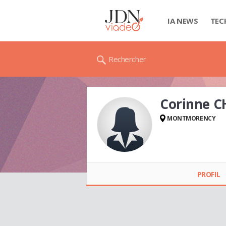
IA NEWS
TEC
Rechercher
Corinne 
MONTMORENCY
Corinne
CHICHEPORTICHE
PROFIL
AYACHE