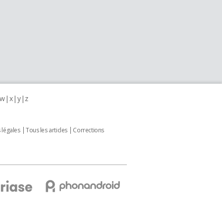
w
x
y
z
 légales
Tous les articles
Corrections