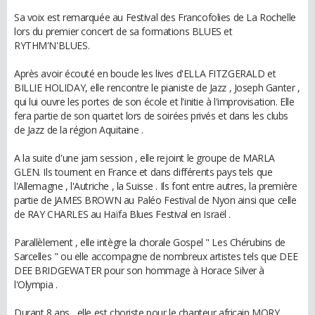
Sa voix est remarquée au Festival des Francofolies de La Rochelle
lors du premier concert de sa formations BLUES et
RYTHM'N'BLUES.
Après avoir écouté en boucle les lives d'ELLA FITZGERALD et
BILLIE HOLIDAY, elle rencontre le pianiste de Jazz , Joseph Ganter ,
qui lui ouvre les portes de son école et l'initie à l'improvisation. Elle
fera partie de son quartet lors de soirées privés et dans les clubs
de Jazz de la région Aquitaine .
A la suite d'une jam session , elle rejoint le groupe de MARLA
GLEN. Ils tournent en France et dans différents pays tels que
l'Allemagne , l'Autriche , la Suisse . Ils font entre autres, la première
partie de JAMES BROWN au Paléo Festival de Nyon ainsi que celle
de RAY CHARLES au Haïfa Blues Festival en Israël .
Parallèlement , elle intègre la chorale Gospel " Les Chérubins de
Sarcelles " ou elle accompagne de nombreux artistes tels que DEE
DEE BRIDGEWATER pour son hommage à Horace Silver à
l'Olympia .
Durant 8 ans , elle est choriste pour le chanteur africain MORY